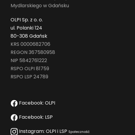
Mydlarskiego w Gdańsku
OLPI Sp. z o. o.
ul. Polanki 124
80-308 Gdańsk
KRS 0000682706
REGON 367580958
NIP 5842761222
RSPO OLPI 81759
RSPO LSP 24789
Facebook: OLPI
Facebook: LSP
Instagram: OLPI i LSP
Społeczność