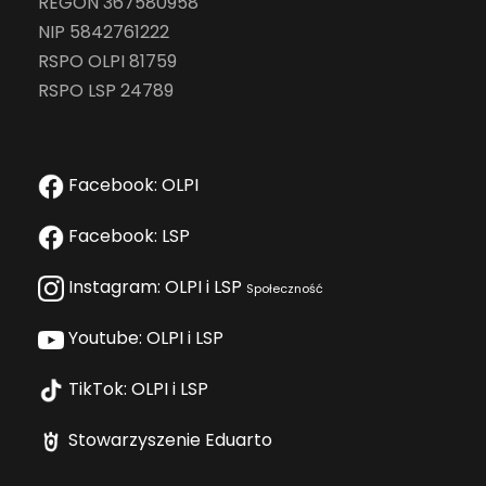
REGON 367580958
NIP 5842761222
RSPO OLPI 81759
RSPO LSP 24789
Facebook: OLPI
Facebook: LSP
Instagram: OLPI i LSP
Społeczność
Youtube: OLPI i LSP
TikTok: OLPI i LSP
Stowarzyszenie Eduarto