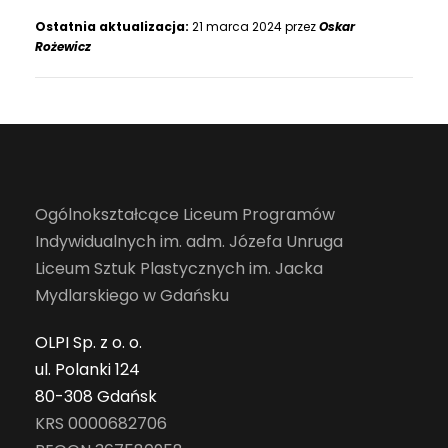
Ostatnia aktualizacja:
21 marca 2024 przez
Oskar
Rożewicz
Ogólnokształcące Liceum Programów
Indywidualnych im. adm. Józefa Unruga
Liceum Sztuk Plastycznych im. Jacka
Mydlarskiego w Gdańsku
OLPI Sp. z o. o.
ul. Polanki 124
80-308 Gdańsk
KRS 0000682706