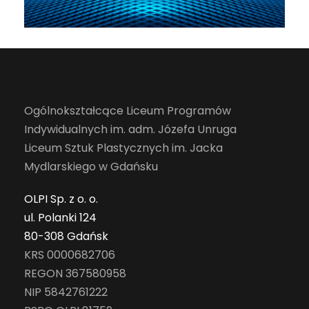
Ogólnokształcące Liceum Programów
Indywidualnych im. adm. Józefa Unruga
Liceum Sztuk Plastycznych im. Jacka
Mydlarskiego w Gdańsku
OLPI Sp. z o. o.
ul. Polanki 124
80-308 Gdańsk
KRS 0000682706
REGON 367580958
NIP 5842761222