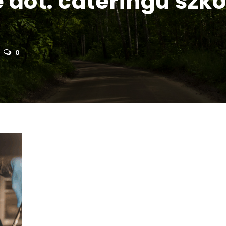
e dot. cateringu sz
0