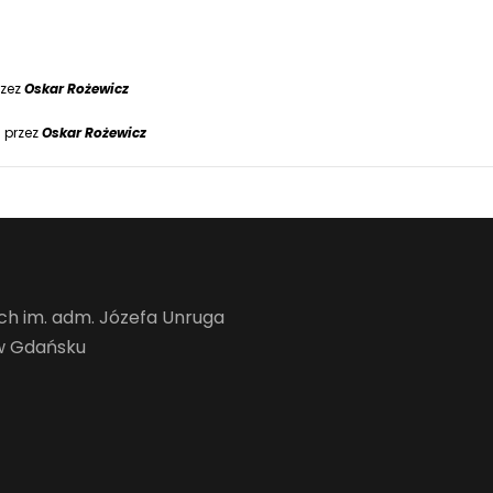
rzez
Oskar Rożewicz
 przez
Oskar Rożewicz
h im. adm. Józefa Unruga
 w Gdańsku