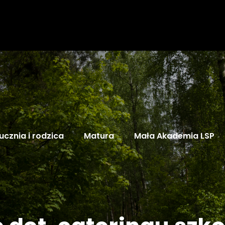
ucznia i rodzica
Matura
Mała Akademia LSP