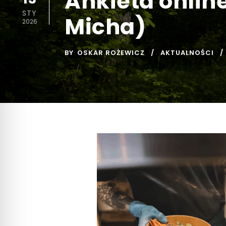
Ankieta onlin
STY
Micha)
2026
BY
OSKAR ROŻEWICZ
AKTUALNOŚCI