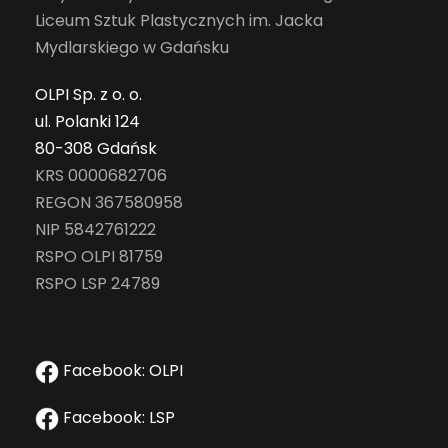
Liceum Sztuk Plastycznych im. Jacka
Mydlarskiego w Gdańsku
OLPI Sp. z o. o.
ul. Polanki 124
80-308 Gdańsk
KRS 0000682706
REGON 367580958
NIP 5842761222
RSPO OLPI 81759
RSPO LSP 24789
Facebook: OLPI
Facebook: LSP