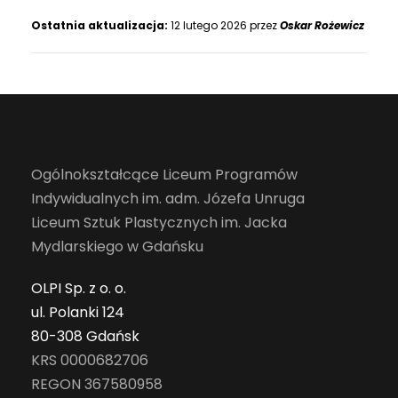
Ostatnia aktualizacja:
12 lutego 2026 przez
Oskar Rożewicz
Ogólnokształcące Liceum Programów
Indywidualnych im. adm. Józefa Unruga
Liceum Sztuk Plastycznych im. Jacka
Mydlarskiego w Gdańsku
OLPI Sp. z o. o.
ul. Polanki 124
80-308 Gdańsk
KRS 0000682706
REGON 367580958