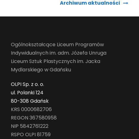
Archiwum aktualności
Ogólnokształcące Liceum Programów
Indywidualnych im. adm. Józefa Unruga
Liceum Sztuk Plastycznych im. Jacka
Mydlarskiego w Gdańsku
OLPI Sp. z o. o.
ul. Polanki 124
80-308 Gdańsk
KRS 0000682706
REGON 367580958
NIP 5842761222
RSPO OLPI 81759