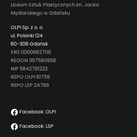
Liceum Sztuk Plastycznych im. Jacka
Mydlarskiego w Gdańsku
OLPI Sp. z o. o.
ul. Polanki 124
80-308 Gdańsk
KRS 0000682706
REGON 367580958
NIP 5842761222
RSPO OLPI 81759
RSPO LSP 24789
Facebook: OLPI
Facebook: LSP