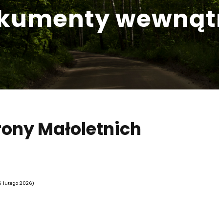
kumenty wewnątr
rony Małoletnich
26 lutego 2026)