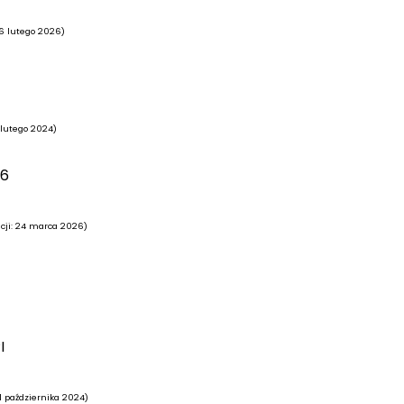
 26 lutego 2026)
4 lutego 2024)
26
zacji: 24 marca 2026)
I
11 października 2024)