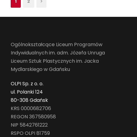
1
2
Ogólnokształcące Liceum Programów
Indywidualnych im. adm. Józefa Unruga
Liceum Sztuk Plastycznych im. Jacka
Mydlarskiego w Gdańsku
OLPI Sp. z o. o.
ul. Polanki 124
80-308 Gdańsk
KRS 0000682706
REGON 367580958
NIP 5842761222
RSPO OLPI 81759