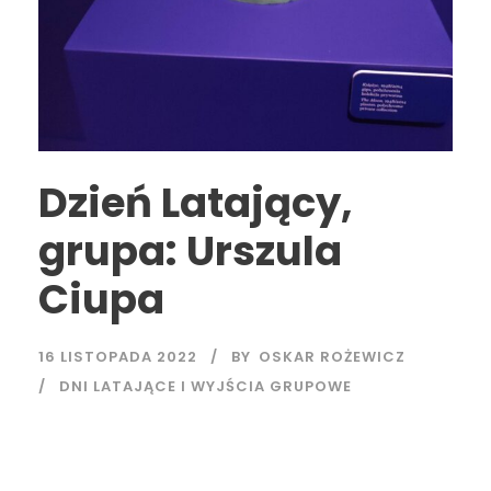
Dzień Latający,
grupa: Urszula
Ciupa
16 LISTOPADA 2022
BY
OSKAR ROŻEWICZ
DNI LATAJĄCE I WYJŚCIA GRUPOWE