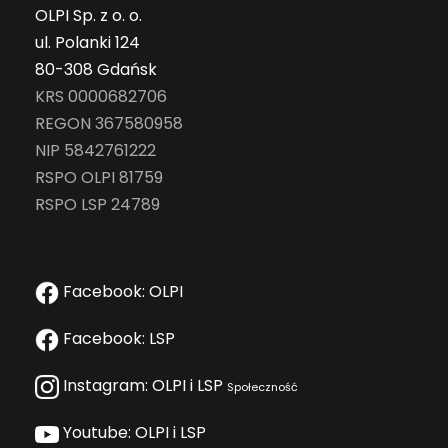
OLPI Sp. z o. o.
ul. Polanki 124
80-308 Gdańsk
KRS 0000682706
REGON 367580958
NIP 5842761222
RSPO OLPI 81759
RSPO LSP 24789
Facebook: OLPI
Facebook: LSP
Instagram: OLPI i LSP
Społeczność
Youtube: OLPI i LSP