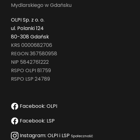
Mydlarskiego w Gdańsku
OLPI Sp. z o. o.
ul. Polanki 124
80-308 Gdańsk
KRS 0000682706
REGON 367580958
NIP 5842761222
RSPO OLPI 81759
RSPO LSP 24789
Facebook: OLPI
Facebook: LSP
Instagram: OLPI i LSP
Społeczność