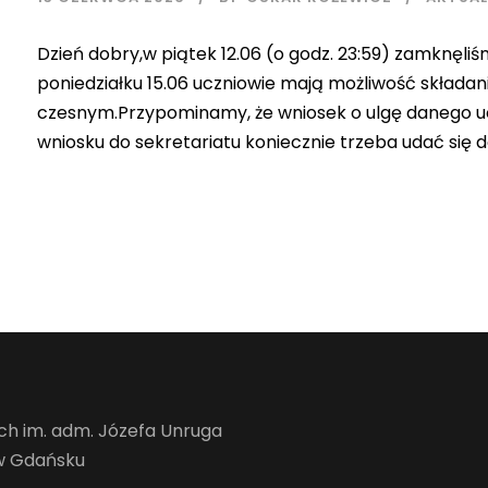
Dzień dobry,w piątek 12.06 (o godz. 23:59) zamknęliś
poniedziałku 15.06 uczniowie mają możliwość składan
czesnym.Przypominamy, że wniosek o ulgę danego uc
wniosku do sekretariatu koniecznie trzeba udać się 
h im. adm. Józefa Unruga
 w Gdańsku