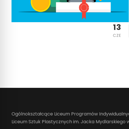
13
CZE
Ogólnokształcące Liceum Programów Indywidualnyc
Liceum Sztuk Plastycznych im. Jacka Mydlarskiego