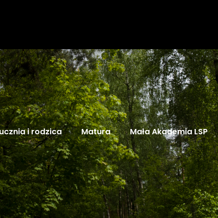
ucznia i rodzica
Matura
Mała Akademia LSP